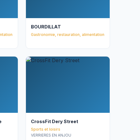
BOURDILLAT
ntation
Gastronomie, restauration, alimentation
e
CrossFit Dery Street
Sports et loisirs
VERRIERES EN ANJOU