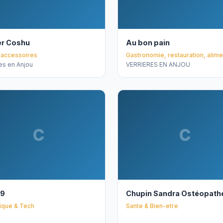
er Coshu
Au bon pain
accessoires
Gastronomie, restauration, alime
res en Anjou
VERRIERES EN ANJOU
C
C
9
Chupin Sandra Ostéopath
ique & Tech
Sante & Bien-etre