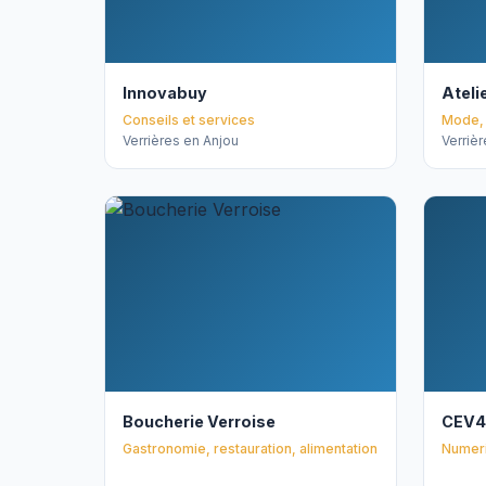
Innovabuy
Ateli
Conseils et services
Mode, 
Verrières en Anjou
Verriè
Boucherie Verroise
CEV4
Gastronomie, restauration, alimentation
Numer