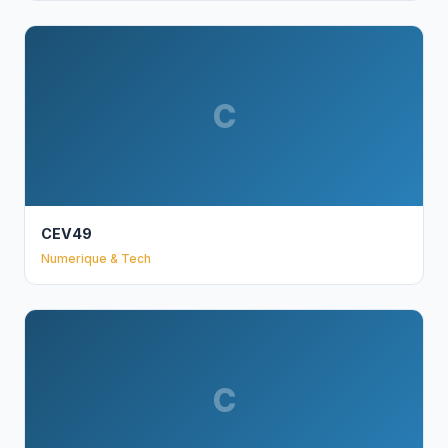
C
CEV49
Numerique & Tech
C